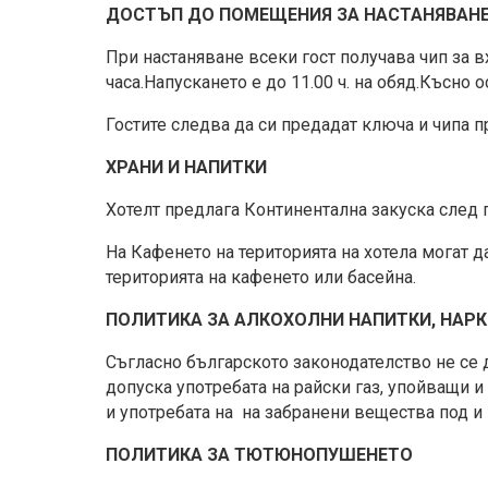
ДОСТЪП ДО ПОМЕЩЕНИЯ ЗА НАСТАНЯВАН
При настаняване всеки гост получава чип за в
часа.Напускането е до 11.00 ч. на обяд.Късн
Гостите следва да си предадат ключа и чипа п
ХРАНИ И НАПИТКИ
Хотелт предлага Континентална закуска след 
На Кафенето на територията на хотела могат д
територията на кафенето или басейна.
ПОЛИТИКА ЗА АЛКОХОЛНИ НАПИТКИ, НАР
Съгласно българското законодателство не се 
допуска употребата на райски газ, упойващи и
и употребата на на забранени вещества под и
ПОЛИТИКА ЗА ТЮТЮНОПУШЕНЕТО