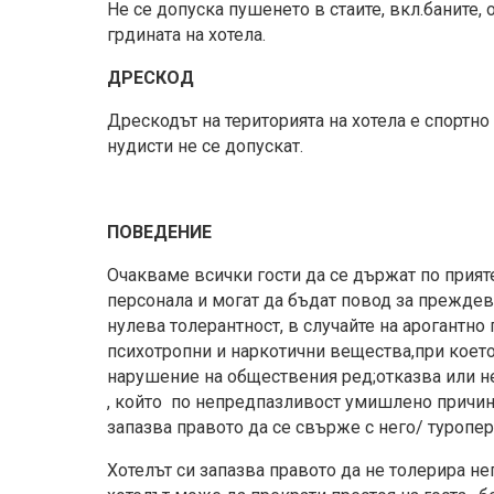
Не се допуска пушенето в стаите, вкл.баните, 
грдината на хотела.
ДРЕСКОД
Дрескодът на територията на хотела е спортно
нудисти не се допускат.
ПОВЕДЕНИЕ
Очакваме всички гости да се държат по прияте
персонала и могат да бъдат повод за преждев
нулева толерантност, в случайте на арогантн
психотропни и наркотични вещества,при коет
нарушение на обществения ред;отказва или не 
, който по непредпазливост умишлено причиняв
запазва правото да се свърже с него/ туропе
Хотелът си запазва правото да не толерира не