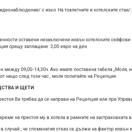
идеонаблюдение/ с изкл. На тоалетните и хотелските стаи/.
ценности оставени незаключени извън хотелските сейфове к
ия срещу заплащане 3,00 евро на ден.
 между 09,00-14,30ч. Ако имате поставена табела „Моля, не
т нещо след този час , моля попитайте на Рецепция.
ДСТВА И ЩЕТИ
естоя Ви трябва да се направи на Рецепция или при Управит
 време на престоя му в хотела в рамките на застраховката 
 в случай , че споменатия отказ се дължи на фактор извън 