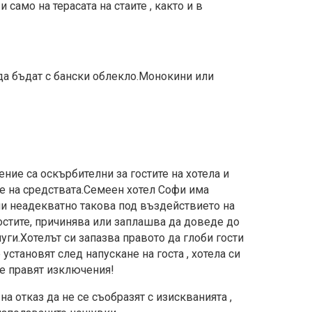
само на терасата на стаите , както и в
 да бъдат с бански облекло.Монокини или
ние са оскърбителни за гостите на хотела и
е на средствата.Семеен хотел Софи има
ли неадекватно такова под въздействието на
стите, причинява или заплашва да доведе до
уги.Хотелът си запазва правото да глоби гости
становят след напускане на госта , хотела си
се правят изключения!
а отказ да не се съобразят с изискванията ,