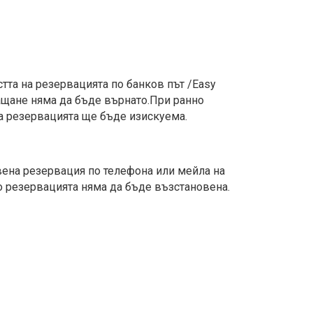
тта на резервацията по банков път /Easy
лащане няма да бъде върнато.При ранно
на резервацията ще бъде изискуема.
вена резервация по телефона или мейла на
по резервацията няма да бъде възстановена.