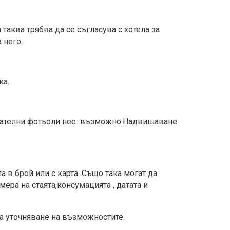
таква трябва да се съгласува с хотела за
 него.
ка.
тегателни фотьоли нее възможно.Надвишаване
а в брой или с карта .Също така могат да
ера на стаята,консумацията , датата и
за уточняване на възможностите.