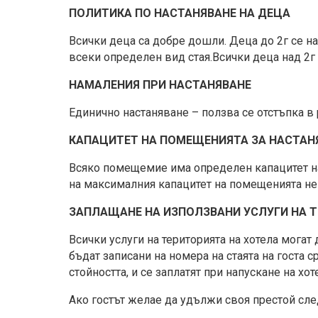
ПОЛИТИКА ПО НАСТАНЯВАНЕ НА ДЕЦА
Всички деца са добре дошли. Деца до 2г се на
всеки определен вид стая.Всички деца над 2г 
НАМАЛЕНИЯ ПРИ НАСТАНЯВАНЕ
Единично настаняване – ползва се отстъпка в 
КАПАЦИТЕТ НА ПОМЕЩЕНИЯТА ЗА НАСТАН
Всяко помещемие има определен капацитет н
на максималния капацитет на помещенията н
ЗАПЛАЩАНЕ НА ИЗПОЛЗВАНИ УСЛУГИ НА Т
Всички услуги на територията на хотела могат 
бъдат записани на номера на стаята на госта 
стойността, и се заплатят при напускане на хот
Ако гостът желае да удължи своя престой сле