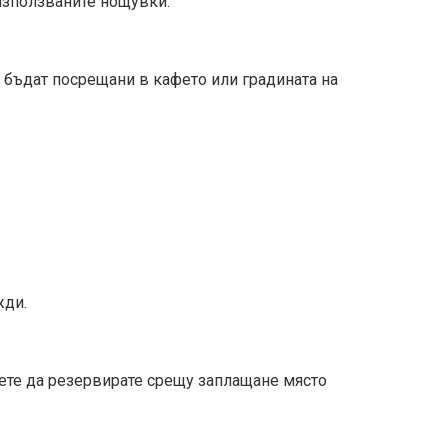
еизползваните нощувки.
дат посрещани в кафето или градината на
жди.
ете да резервирате срещу заплащане място