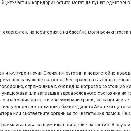
общите части и коридори.Гостите могат да пушат единтвено и 
 –елаегантен, на територията на басейна моля всички гости
н и културен начин.Скачания, ругатни и непристойно поведе
ременно напускане на хотела без право на възстаноявяван
о поведение, спрямо лица в очевидно нетрезво състояние и
о унищожава или заплашва здравословното състояние на го
е въстояние да плати консумирани храни , напитки или усл
ат увреда на хотела или обзавеждането.Ако тези щети се у
ратора или съответните органи за по -нататъшна помощ.Не 
приемливи нива на шум или поведение на гостите.В случай н