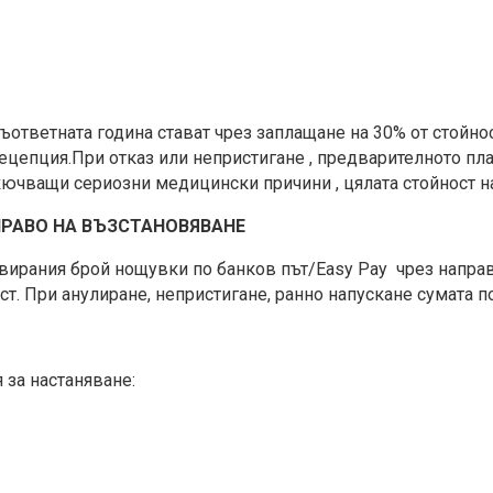
ответната година стават чрез заплащане на 30% от стойнос
 Рецепция.При отказ или непристигане , предварителното п
зкючващи сериозни медицински причини , цялата стойност 
ПРАВО НА ВЪЗСТАНОВЯВАНЕ
рвирания брой нощувки по банков път/Easy Pay чрез напра
ст. При анулиране, непристигане, ранно напускане сумата 
 за настаняване: