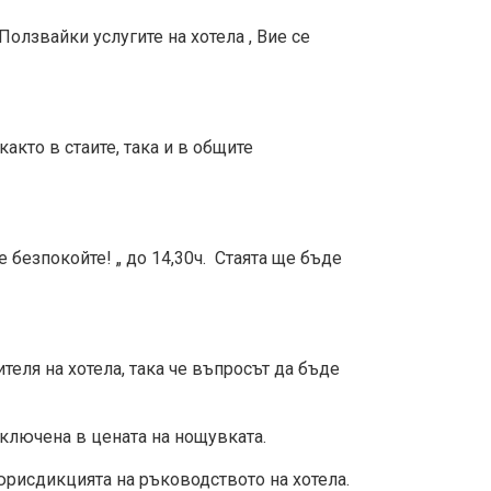
Ползвайки услугите на хотела , Вие се
акто в стаите, така и в общите
 безпокойте! „ до 14,30ч. Стаята ще бъде
еля на хотела, така че въпросът да бъде
включена в цената на нощувката.
юрисдикцията на ръководството на хотела.