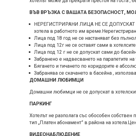
хотелът може да прекрати престоя на госта , 
ВЪВ ВРЪЗКА С ВАШАТА БЕЗОПАСНОСТ, МО
НЕРЕГИСТРИРАНИ ЛИЦА НЕ СЕ ДОПУСКАТ В Х
хотела в работното им време.Нерегистриран 
Лица под 18 год не се настаняват без пълно
Лица под 12г не се оставят сами в хотелсит
Лица под 12 г не се допускат сами до басейн
Забранено е надвесването на парапетите на т
Бягането и тичането по коридорите е абсолю
Забранява се скачането в басейна , използва
ДОМАШНИ ЛЮБИМЦИ
Домашни любимци не се допускат в хотелскит
ПАРКИНГ
Хотелът не разполага със обособен собствен
тип „Платен абонамент” в района на хотела.Це
ВИДЕОНАБЛЮ
ДЕНИЕ