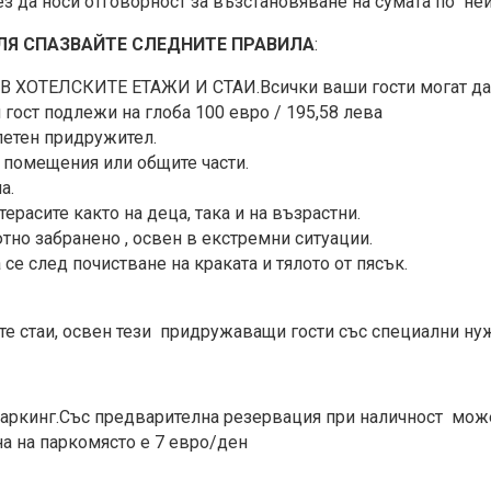
без да носи отговорност за възстановяване на сумата по н
ЛЯ СПАЗВАЙТЕ СЛЕДНИТЕ ПРАВИЛА
:
ОТЕЛСКИТЕ ЕТАЖИ И СТАИ.Всички ваши гости могат да бъ
гост подлежи на глоба 100 евро / 195,58 лева
летен придружител.
е помещения или общите части.
а.
ерасите както на деца, така и на възрастни.
тно забранено , освен в екстремни ситуации.
 се след почистване на краката и тялото от пясък.
е стаи, освен тези придружаващи гости със специални ну
 паркинг.Със предварителна резервация при наличност мож
на на паркомясто е 7 евро/ден