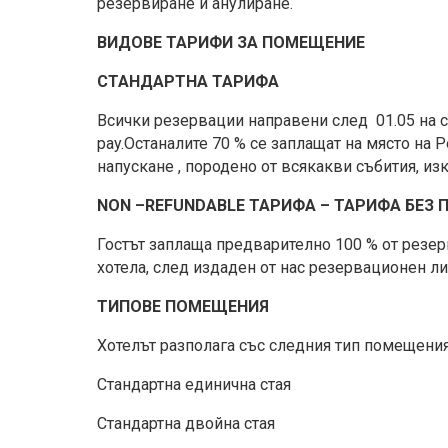
резервиране и анулиране.
ВИДОВЕ ТАРИФИ ЗА ПОМЕЩЕНИЕ
СТАНДАРТНА ТАРИФА
Всички резервации направени след 01.05 на съ
pay.Останалите 70 % се заплащат на място на
напускане , породено от всякакви събития, и
NON –REFUNDABLE ТАРИФА –
ТАРИФА БЕЗ 
Гостът заплаща предварително 100 % от резе
хотела, след издаден от нас резервационен ли
ТИПОВЕ ПОМЕЩЕНИЯ
Хотелът разполага със следния тип помещения
Стандартна единична стая
Стандартна двойна стая